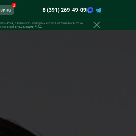
0
8 (391) 269-49-09
зина
|
приятия, стоимость которых может отличаться от их
 услугами) владельцев РИД.